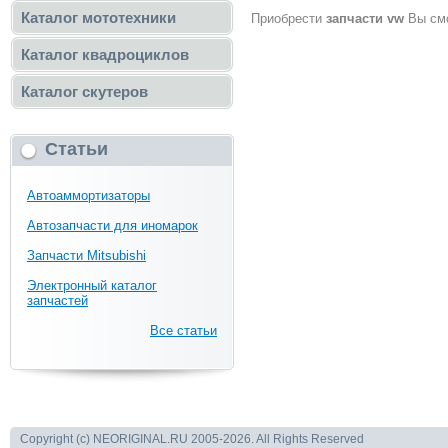
Каталог мототехники
Приобрести
запчасти vw
Вы cмо
Каталог квадроциклов
Каталог скутеров
Статьи
Автоаммортизаторы
Автозапчасти для иномарок
Запчасти Mitsubishi
Электронный каталог
запчастей
Все статьи
Copyright (c) NEORIGINAL.RU 2005-2026. All Rights Reserved