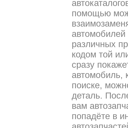
автокаталогов
помощью мож
взаимозаменя
автомобилей 
различных пр
кодом той ил
сразу покаже
автомобиль, 
поиске, можн
деталь. Посл
вам автозапч
попадёте в и
автозапчасте