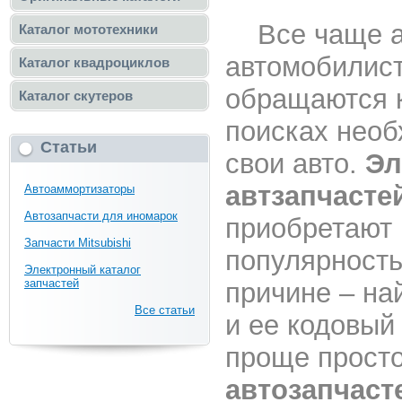
Все чаще а
Каталог мототехники
автомобилис
Каталог квадроциклов
обращаются к
Каталог скутеров
поисках необ
Статьи
свои авто.
Эл
автзапчасте
Автоаммортизаторы
Автозапчасти для иномарок
приобретают
Запчасти Mitsubishi
популярность
Электронный каталог
запчастей
причине – на
Все статьи
и ее кодовый
проще просто
автозапчаст