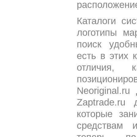
расположени
Каталоги си
логотипы ма
поиск удоб
есть в этих 
отличия,
позиционир
Neoriginal.r
Zaptrade.ru
которые зан
средствам и