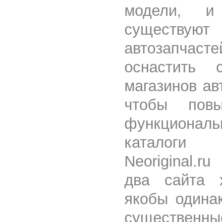
модели, и
существую
автозапчас
оснастить 
магазинов ав
чтобы пов
функциональ
каталоги
Neoriginal.r
два сайта 
якобы одина
существен