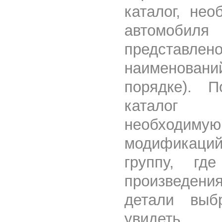
каталог, не
автомоби
предста
наименов
порядке). 
каталог 
необходимую
модификаци
группу, гд
произведени
детали выб
увидеть 