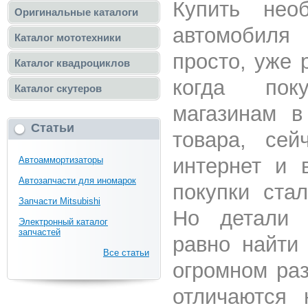
Купить нео
Оригинальные каталоги
автомобиля 
Каталог мототехники
просто, уже 
Каталог квадроциклов
когда пок
Каталог скутеров
магазинам в
Статьи
товара, сей
интернет и 
Автоаммортизаторы
Автозапчасти для иномарок
покупки ста
Запчасти Mitsubishi
Но детали 
Электронный каталог
запчастей
равно найти 
Все статьи
огромном ра
отличаются 