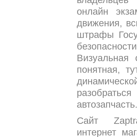
онлайн экза
движения, вс
штрафы Госу
безопасност
Визуальная 
понятная, ту
динамическо
разобратьс
автозапчасть
Сайт Zaptr
интернет ма