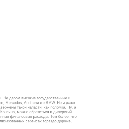
ы. Не даром высокие государственные и
n, Mercedes, Audi или же BMW. Но и даже
ержены такой напасти, как поломка. Ну, а
Конечно, можно обратиться в дилерский
венные финансовые расходы. Тем более, что
ализированных сервисах гораздо дороже,