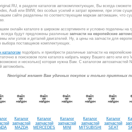
riginal.RU, в разделе каталогов автокомплектующих, Вы всегда сможете
edes, Audi или BMW, без особых усилий и затрат времени, при этом сущ
 нашем сайте разделены по соответствующим маркам автомашин, что су
аз.
ашем онлайн каталоге в широком ассортименте и условно поделены на г
м всегда будут предложены различные
запчасти на европейские автом
мы или узлов и деталей двигателей. Ну, а цены на запчасти для европ
го выбора поставщиков комплектующих.
н каталогом
подобрать и приобрести различные запчасти на европейские
таточно в поисковом поле каталога набрать марку Вашего авто или его 
 возможно и несколько) которая нужна Вам. С каталогом автозапчастей Ne
й автомобиль.
Neoriginal желает Вам удачных покупок и только приятных п
алог
Каталог
Каталог
Каталог
Каталог
Каталог
Ка
астей
запчастей
запчастей
запчастей
запчастей
запчастей
зап
NDA
MAZDA
MERCEDES
MINI
MITSUBISHI
SEAT
S