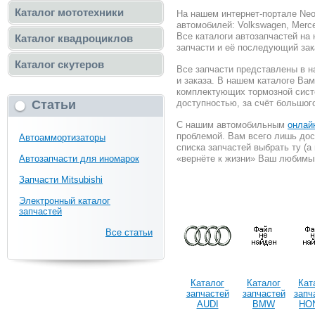
Каталог мототехники
На нашем интернет-портале Neo
автомобилей: Volkswagen, Merc
Все каталоги автозапчастей на
Каталог квадроциклов
запчасти и её последующий зак
Каталог скутеров
Все запчасти представлены в н
и заказа. В нашем каталоге Ва
комплектующих тормозной систе
Статьи
доступностью, за счёт большо
С нашим автомобильным
онлай
проблемой. Вам всего лишь дос
Автоаммортизаторы
списка запчастей выбрать ту (а
Автозапчасти для иномарок
«вернёте к жизни» Ваш любимы
Запчасти Mitsubishi
Электронный каталог
запчастей
Все статьи
Каталог
Каталог
Кат
запчастей
запчастей
запч
AUDI
BMW
HO