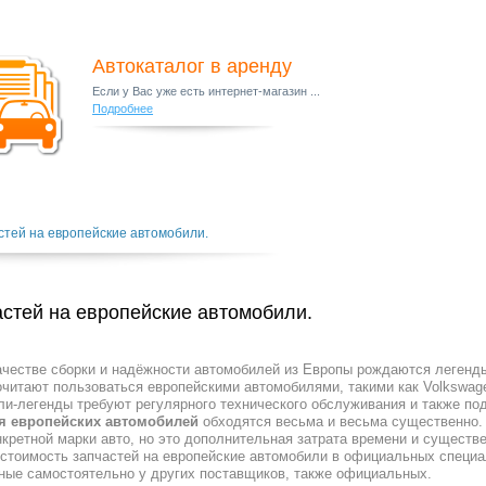
Автокаталог в аренду
Если у Вас уже есть интернет-магазин ...
Подробнее
стей на европейские автомобили.
астей на европейские автомобили.
ачестве сборки и надёжности автомобилей из Европы рождаются легенд
читают пользоваться европейскими автомобилями, такими как Volkswage
и-легенды требуют регулярного технического обслуживания и также подв
ля европейских автомобилей
обходятся весьма и весьма существенно. 
нкретной марки авто, но это дополнительная затрата времени и сущест
о стоимость запчастей на европейские автомобили в официальных специ
нные самостоятельно у других поставщиков, также официальных.