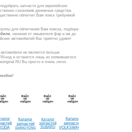
 подобрать запчасти для европейских
ественно сэкономив денежные средства.
щественно облегчит Вам поиск требуемой
руппы для облегчения Вам поиска, подбора
обили
, начиная от омывателя фар и аж до
ейских автомобилей Вас приятно удивят
 автомобили не является больше
VIN-код и останется лишь из появившегося
original.RU Вы просто и очень легко
оездок!
талог
Каталог
Каталог
Каталог
частей
запчастей
запчастей
запчастей
SUBARU
KODA
VOLKSWAGEN
SSANGYONG